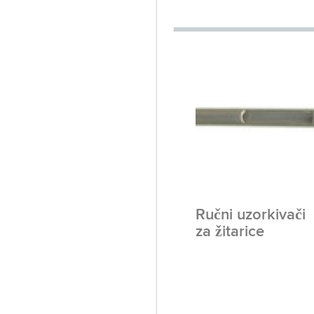
Ručni uzorkivači
za žitarice