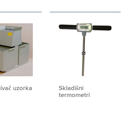
jivač uzorka
Skladišni
termometri