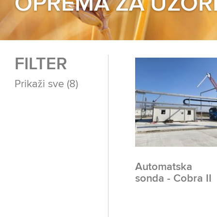
OPREMA ZA UZOR
FILTER
Prikaži sve
(8)
Automatska
sonda - Cobra II