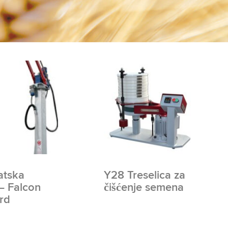
atska
Y28 Treselica za
– Falcon
čišćenje semena
rd