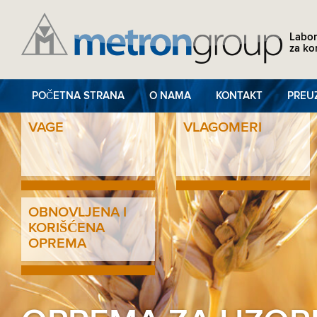
Labor
za ko
POČETNA STRANA
O NAMA
KONTAKT
PREU
VAGE
VLAGOMERI
OBNOVLJENA I
KORIŠĆENA
OPREMA