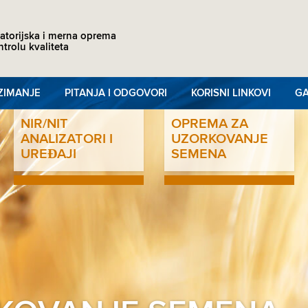
atorijska i merna oprema
ntrolu kvaliteta
ZIMANJE
PITANJA I ODGOVORI
KORISNI LINKOVI
GA
NIR/NIT
OPREMA ZA
ANALIZATORI I
UZORKOVANJE
UREĐAJI
SEMENA