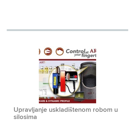
Upravljanje uskladištenom robom u
silosima