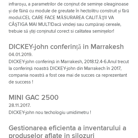
infraroșu, a parametrilor de conținut de semințe oleaginoase
și de făină cu module de greutate în hectolitru construit și fără
modul.CEL CARE FACE MĂSURAREA CALITĂŢII VA
CÂŞTIGA MAI MULT!Dacă vindeți sau cumpărați cereale,
trebuie să știți conținutul corect si calitatea semințelor!
DICKEY-john conferință in Marrakesh
04.01.2019.
DICKEY-john conferință in Marrakesh, 2018.12.4-6.Anul trecut
la conferință noastră DICKEY-john din Marrakech în 2017,
compania noastră a fost cea mai de succes ca reprezentant
de success !
MINI GAC 2500
28.11.2017.
DICKEY-john nou techologiu umidimetru !
Gestionarea eficienta a inventarului a
produselor aflate in silozuri